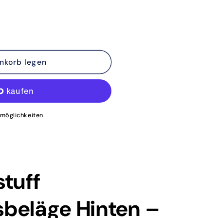
nkorb legen
atz
lmöglichkeiten
tuff
beläge Hinten –