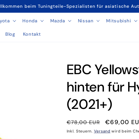
llkommen beim Tuningteile-Spezialisten für asiatische Au
yota
Honda
Mazda
Nissan
Mitsubishi
Blog
Kontakt
EBC Yellows
hinten für 
(2021+)
Normaler
Verkaufsp
€69,00 E
€78,00 EUR
Preis
Inkl. Steuern.
Versand
wird beim Ch