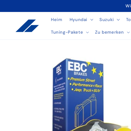
Direkt
Wi
zum
Inhalt
Heim
Hyundai
Suzuki
To
Tuning-Pakete
Zu bemerken
Zu
Produktinformationen
springen