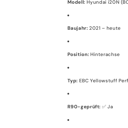
Modell:
Hyundai i20N (B
Baujahr:
2021 – heute
Position:
Hinterachse
Typ:
EBC Yellowstuff Pe
R90-geprüft:
✅ Ja