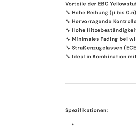
Vorteile der EBC Yellowst
🔧
Hohe Reibung (μ bis 0.5
🔧
Hervorragende Kontroll
🔧
Hohe Hitzebeständigkei
🔧
Minimales Fading bei w
🔧
Straßenzugelassen (ECE 
🔧
Ideal in Kombination m
Spezifikationen: