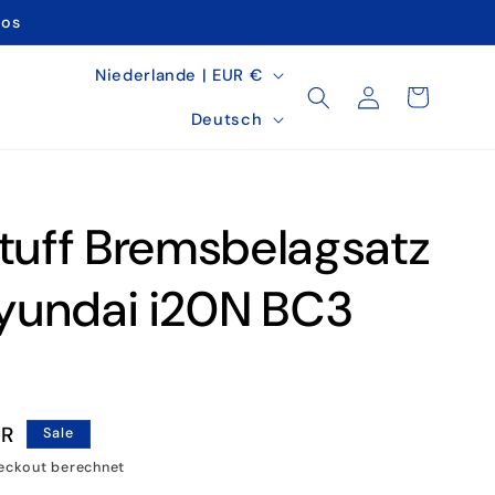
tos
L
Niederlande | EUR €
Einloggen
Warenkorb
a
S
Deutsch
n
p
d
r
/
a
tuff Bremsbelagsatz
R
c
e
h
Hyundai i20N BC3
g
e
i
o
n
reis
UR
Sale
eckout berechnet