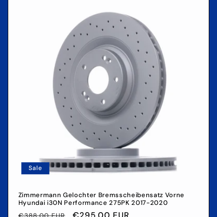
Sale
Zimmermann Gelochter Bremsscheibensatz Vorne
Hyundai i30N Performance 275PK 2017-2020
Normaler
Verkaufspreis
€295,00 EUR
€388,00 EUR