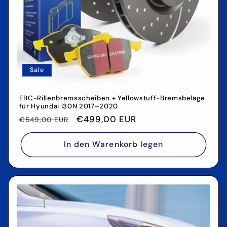
Sale
EBC-Rillenbremsscheiben + Yellowstuff-Bremsbeläge
für Hyundai i30N 2017–2020
Normaler
Verkaufspreis
€499,00 EUR
€549,00 EUR
Preis
In den Warenkorb legen