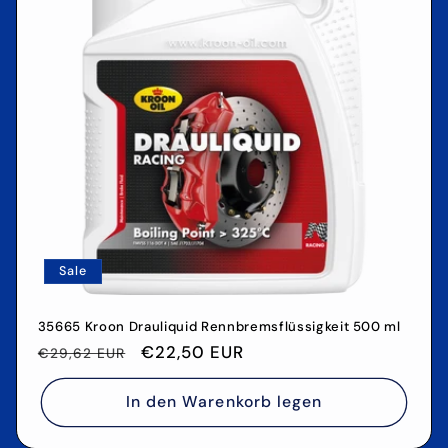
Sale
35665 Kroon Drauliquid Rennbremsflüssigkeit 500 ml
Normaler
Verkaufspreis
€22,50 EUR
€29,62 EUR
Preis
In den Warenkorb legen