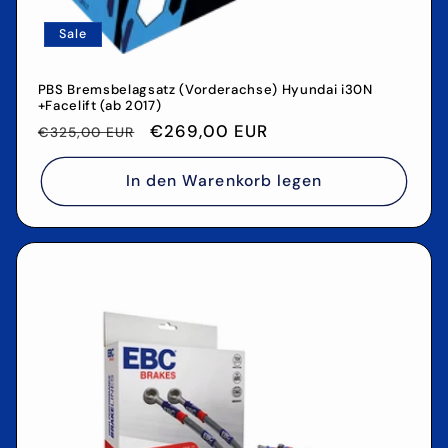
Sale
PBS Bremsbelagsatz (Vorderachse) Hyundai i30N
+Facelift (ab 2017)
Normaler
Verkaufspreis
€269,00 EUR
€325,00 EUR
Preis
In den Warenkorb legen