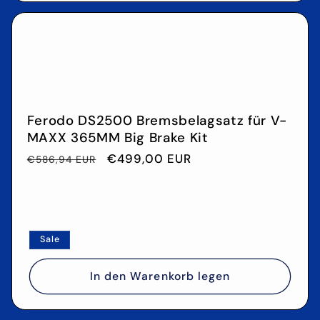
Ferodo DS2500 Bremsbelagsatz für V-
MAXX 365MM Big Brake Kit
Normaler
Verkaufspreis
€499,00 EUR
€586,94 EUR
Preis
Sale
In den Warenkorb legen