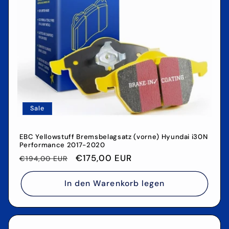
Sale
EBC Yellowstuff Bremsbelagsatz (vorne) Hyundai i30N
Performance 2017-2020
Normaler
Verkaufspreis
€175,00 EUR
€194,00 EUR
Preis
In den Warenkorb legen