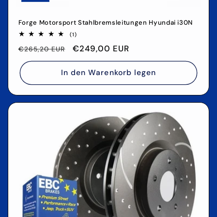
Forge Motorsport Stahlbremsleitungen Hyundai i30N
1
(1)
Bewertungen
Normaler
Verkaufspreis
€249,00 EUR
insgesamt
€265,20 EUR
Preis
In den Warenkorb legen