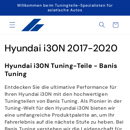
Direkt
Willkommen beim Tuningteile-Spezialisten für
zum
asiatische Autos
Inhalt
Warenkorb
K
Hyundai i30N 2017-2020
a
Hyundai i30N Tuning-Teile - Banis
t
Tuning
e
Entdecken Sie die ultimative Performance für
g
Ihren Hyundai i30N mit den hochwertigen
Tuningteilen von Banis Tuning. Als Pionier in der
o
Tuning-Welt für den Hyundai i30N bieten wir
eine umfangreiche Produktpalette an, um Ihr
r
Fahrerlebnis auf die nächste Stufe zu heben. Bei
Banis Tuning verstehen wir die Leidenschaft für