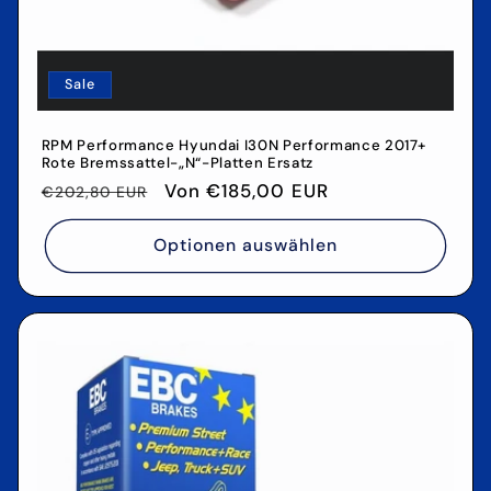
Sale
RPM Performance Hyundai I30N Performance 2017+
Rote Bremssattel-„N“-Platten Ersatz
Normaler
Verkaufspreis
Von €185,00 EUR
€202,80 EUR
Preis
Optionen auswählen