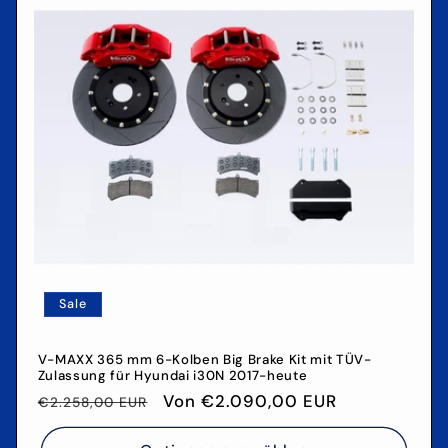
Sale
V-MAXX 365 mm 6-Kolben Big Brake Kit mit TÜV-
Zulassung für Hyundai i30N 2017-heute
Normaler
Verkaufspreis
Von €2.090,00 EUR
€2.258,00 EUR
Preis