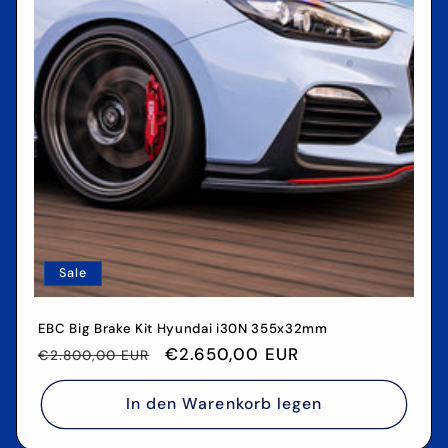
Sale
EBC Big Brake Kit Hyundai i30N 355x32mm
Normaler
Verkaufspreis
€2.650,00 EUR
€2.800,00 EUR
Preis
In den Warenkorb legen