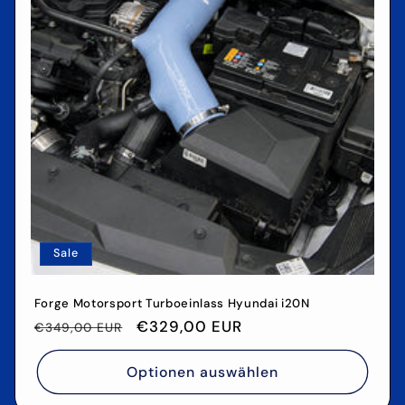
Sale
Forge Motorsport Turboeinlass Hyundai i20N
Normaler
Verkaufspreis
€329,00 EUR
€349,00 EUR
Preis
Optionen auswählen