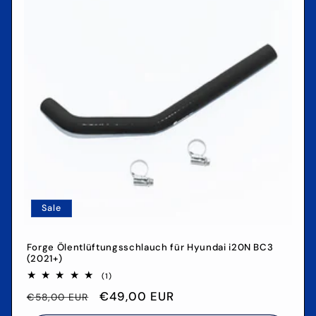
Sale
Forge Ölentlüftungsschlauch für Hyundai i20N BC3
(2021+)
1
(1)
Bewertungen
Normaler
Verkaufspreis
€49,00 EUR
insgesamt
€58,00 EUR
Preis