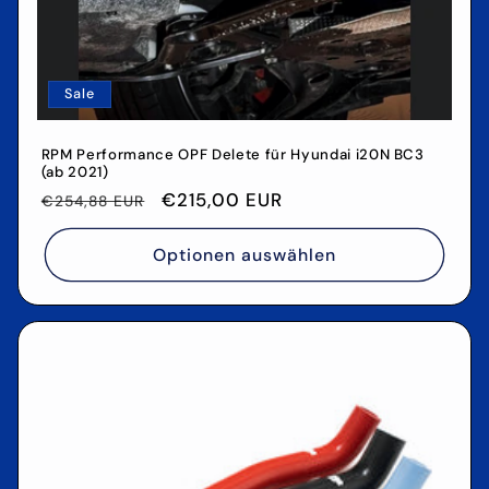
Sale
RPM Performance OPF Delete für Hyundai i20N BC3
(ab 2021)
Normaler
Verkaufspreis
€215,00 EUR
€254,88 EUR
Preis
Optionen auswählen