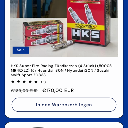
Sale
HKS Super Fire Racing Zündkerzen (4 Stück) (50003-
MR45XLZ) für Hyundai i30N / Hyundai i20N / Suzuki
Swift Sport ZC33S
5
(5)
Bewertungen
Normaler
Verkaufspreis
€170,00 EUR
insgesamt
€189,00 EUR
Preis
In den Warenkorb legen