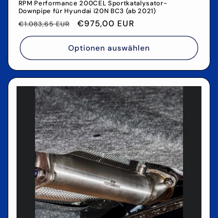
RPM Performance 200CEL Sportkatalysator-
Downpipe für Hyundai i20N BC3 (ab 2021)
Normaler
Verkaufspreis
€975,00 EUR
€1.083,65 EUR
Preis
Optionen auswählen