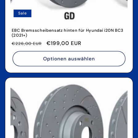
Sale
EBC Bremsscheibensatz hinten für Hyundai i20N BC3
(2021+)
Normaler
Verkaufspreis
€199,00 EUR
€226,00 EUR
Preis
Optionen auswählen