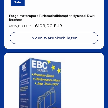
Sale
Forge Motorsport Turboschalldämpfer Hyundai i20N
löschen
Normaler
Verkaufspreis
€109,00 EUR
€115,00 EUR
Preis
In den Warenkorb legen