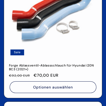
Sale
Forge Ablassventil-Ablassschlauch für Hyundai i20N
BC3 (2021+)
Normaler
Verkaufspreis
€70,00 EUR
€92,00 EUR
Preis
Optionen auswählen