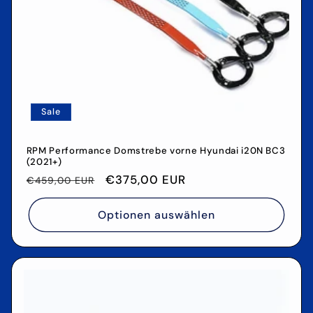
Sale
RPM Performance Domstrebe vorne Hyundai i20N BC3
(2021+)
Normaler
Verkaufspreis
€375,00 EUR
€459,00 EUR
Preis
Optionen auswählen