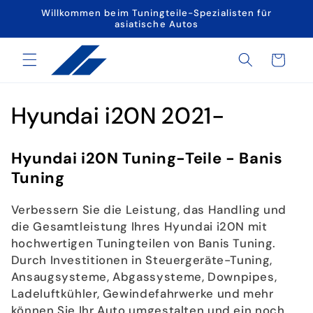
Direkt
Willkommen beim Tuningteile-Spezialisten für
zum
asiatische Autos
Inhalt
Warenkorb
K
Hyundai i20N 2021-
a
Hyundai i20N Tuning-Teile - Banis
t
Tuning
e
Verbessern Sie die Leistung, das Handling und
g
die Gesamtleistung Ihres Hyundai i20N mit
hochwertigen Tuningteilen von Banis Tuning.
o
Durch Investitionen in Steuergeräte-Tuning,
Ansaugsysteme, Abgassysteme, Downpipes,
r
Ladeluftkühler, Gewindefahrwerke und mehr
können Sie Ihr Auto umgestalten und ein noch