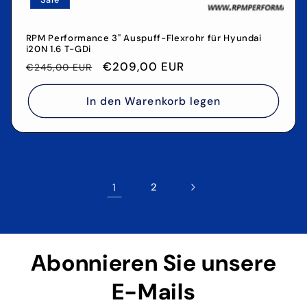
Sale
RPM Performance 3" Auspuff-Flexrohr für Hyundai
i20N 1.6 T-GDi
Normaler
Verkaufspreis
€209,00 EUR
€245,00 EUR
Preis
In den Warenkorb legen
1
2
Abonnieren Sie unsere
E-Mails