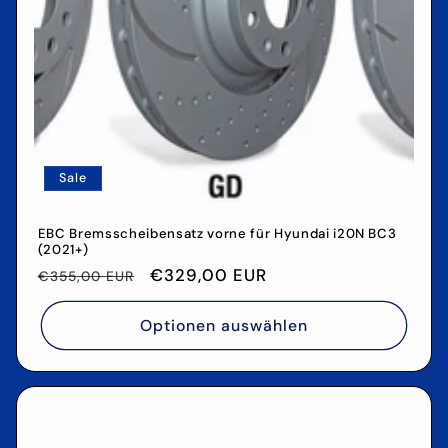
Sale
EBC Bremsscheibensatz vorne für Hyundai i20N BC3
(2021+)
Normaler
Verkaufspreis
€329,00 EUR
€355,00 EUR
Preis
Optionen auswählen