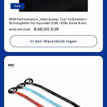
Sale
RPM Performance „Heel &amp; Toe“ Fußmatten-
Schutzplatte für Hyundai i20N, i30N, Kona N etc.
Normaler
Verkaufspreis
€48,00 EUR
€59,00 EUR
Preis
In den Warenkorb legen