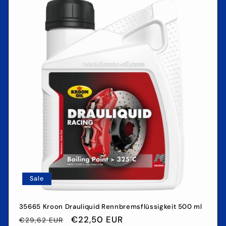
Sale
35665 Kroon Drauliquid Rennbremsflüssigkeit 500 ml
Normaler
Verkaufspreis
€22,50 EUR
€29,62 EUR