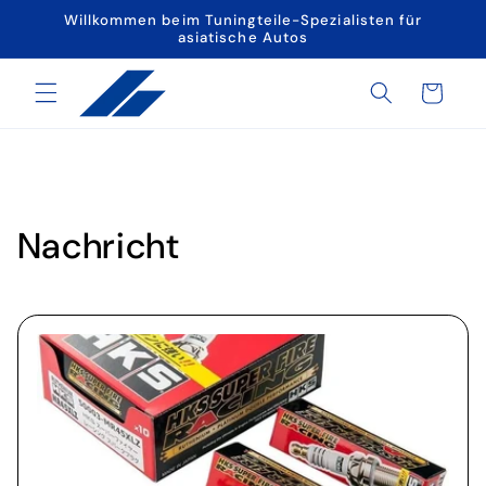
Direkt
Willkommen beim Tuningteile-Spezialisten für
zum
asiatische Autos
Inhalt
Warenkorb
Nachricht