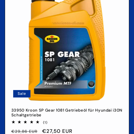
Sale
33950 Kroon SP Gear 1081 Getriebeöl für Hyundai i30N
Schaltgetriebe
1
(1)
Bewertungen
Normaler
Verkaufspreis
€27,50 EUR
insgesamt
€29,86 EUR