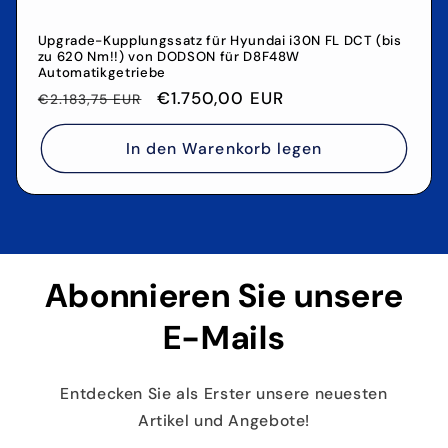
Upgrade-Kupplungssatz für Hyundai i30N FL DCT (bis
zu 620 Nm!!) von DODSON für D8F48W
Automatikgetriebe
Normaler
Verkaufspreis
€1.750,00 EUR
€2.183,75 EUR
Preis
In den Warenkorb legen
Abonnieren Sie unsere
E-Mails
Entdecken Sie als Erster unsere neuesten
Artikel und Angebote!