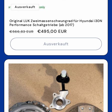
Ausverkauft
Original LUK Zweimassenschwungrad für Hyundai i30N
Performance Schaltgetriebe (ab 2017)
Normaler
Verkaufspreis
€495,00 EUR
€566,83 EUR
Preis
Ausverkauft