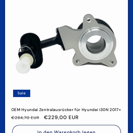
Sale
OEM Hyundai Zentralausrücker für Hyundai i30N 2017+
Normaler
Verkaufspreis
€229,00 EUR
€284,70 EUR
Preis
In den Warenkorb legen