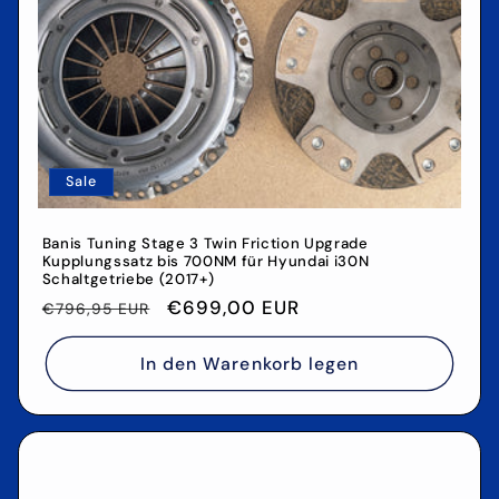
Sale
Banis Tuning Stage 3 Twin Friction Upgrade
Kupplungssatz bis 700NM für Hyundai i30N
Schaltgetriebe (2017+)
Normaler
Verkaufspreis
€699,00 EUR
€796,95 EUR
Preis
In den Warenkorb legen