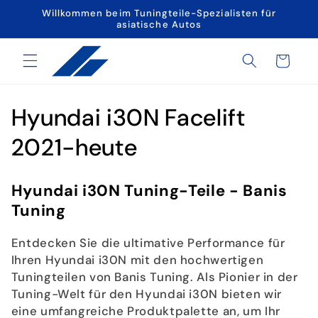
Direkt
Willkommen beim Tuningteile-Spezialisten für
zum
asiatische Autos
Inhalt
Warenkorb
K
Hyundai i30N Facelift
a
2021-heute
t
Hyundai i30N Tuning-Teile - Banis
e
Tuning
g
Entdecken Sie die ultimative Performance für
o
Ihren Hyundai i30N mit den hochwertigen
Tuningteilen von Banis Tuning. Als Pionier in der
r
Tuning-Welt für den Hyundai i30N bieten wir
eine umfangreiche Produktpalette an, um Ihr