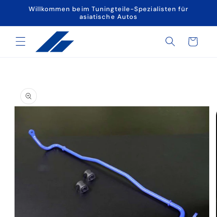
Direkt
Willkommen beim Tuningteile-Spezialisten für
zum
asiatische Autos
Inhalt
Warenkorb
oduktinformationen
ringen