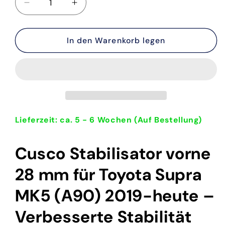
Verringere
Erhöhe
die
die
Menge
Menge
für
In den Warenkorb legen
für
Cusco
Cusco
Stabilisator
Stabilisator
für
für
28
28
mm
mm
Toyota
Toyota
Supra
Supra
Lieferzeit: ca. 5 - 6 Wochen (Auf Bestellung)
MK5
MK5
A90
A90
Cusco Stabilisator vorne
2019-
2019-
heute
heute
28 mm für Toyota Supra
MK5 (A90) 2019-heute –
​​Verbesserte Stabilität