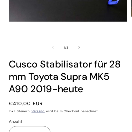
Medien
1
in
von
1
/
3
Modal
öffnen
Cusco Stabilisator für 28
mm Toyota Supra MK5
A90 2019-heute
Normaler
€410,00 EUR
Preis
Inkl. Steuern.
Versand
wird beim Checkout berechnet
Anzahl
Anzahl