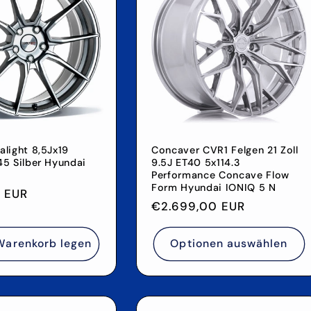
alight 8,5Jx19
Concaver CVR1 Felgen 21 Zoll
45 Silber Hyundai
9.5J ET40 5x114.3
Performance Concave Flow
Form Hyundai IONIQ 5 N
r
 EUR
Normaler
€2.699,00 EUR
Preis
Warenkorb legen
Optionen auswählen