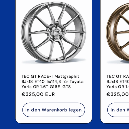
TEC GT RACE-I Mattgraphit
TEC GT RA
9Jx18 ET40 5x114,3 für Toyota
9Jx18 ET40
Yaris GR 1.6T G16E-GTS
Yaris GR 
Normaler
€325,00 EUR
Normale
€325,00
Preis
Preis
In den Warenkorb legen
In den 