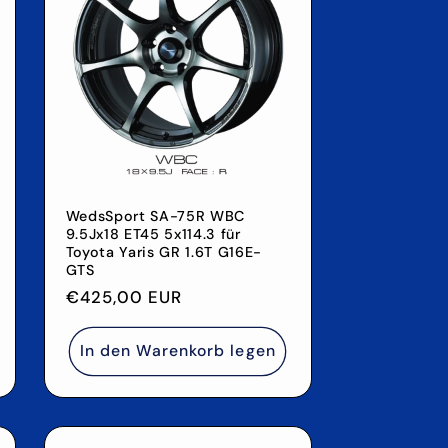
WedsSport SA-75R WBC
9.5Jx18 ET45 5x114.3 für
Toyota Yaris GR 1.6T G16E-
GTS
Normaler
€425,00 EUR
Preis
In den Warenkorb legen