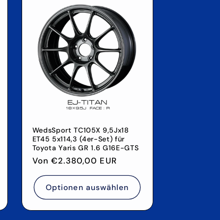
WedsSport TC105X 9,5Jx18
ET45 5x114,3 (4er-Set) für
Toyota Yaris GR 1.6 G16E-GTS
Normaler
Von €2.380,00 EUR
Preis
Optionen auswählen