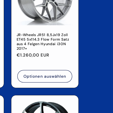
JR-Wheels JR51 8,5Jx19 Zoll
ET45 5x114.3 Flow Form Satz
aus 4 Felgen Hyundai i30N
2017+
s
Normaler
€1.260,00 EUR
Preis
Optionen auswählen