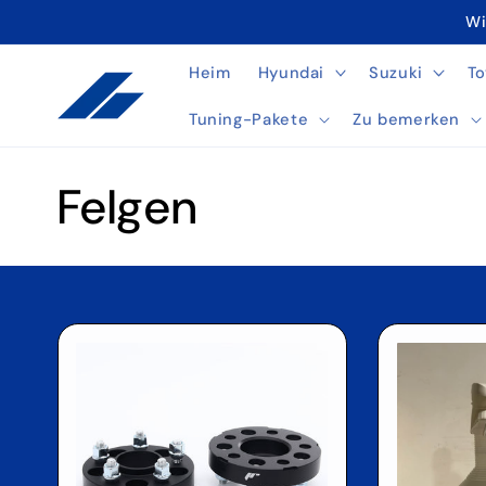
Direkt
Wi
zum
Inhalt
Heim
Hyundai
Suzuki
To
Tuning-Pakete
Zu bemerken
K
Felgen
a
t
e
g