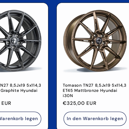
N27 8,5Jx19 5x114,3
Tomason TN27 8,5Jx19 5x114,3
 Graphite Hyundai
ET45 Mattbronze Hyundai
i30N
r
 EUR
Normaler
€325,00 EUR
Preis
Warenkorb legen
In den Warenkorb legen