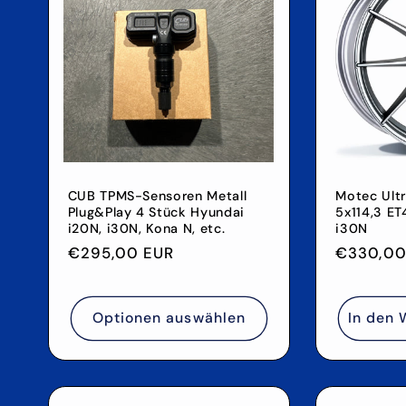
CUB TPMS-Sensoren Metall
Motec Ultr
Plug&Play 4 Stück Hyundai
5x114,3 ET
i20N, i30N, Kona N, etc.
i30N
Normaler
€295,00 EUR
Normale
€330,00
Preis
Preis
Optionen auswählen
In den 