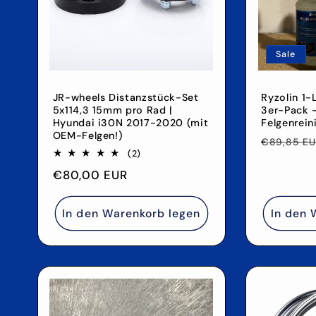
o
r
Sale
i
JR-wheels Distanzstück-Set
Ryzolin 1-
5x114,3 15mm pro Rad |
3er-Pack 
e
Hyundai i30N 2017-2020 (mit
Felgenrein
OEM-Felgen!)
Normale
€89,85 E
2
(2)
Preis
:
Bewertungen
Normaler
€80,00 EUR
insgesamt
Preis
In den Warenkorb legen
In den 