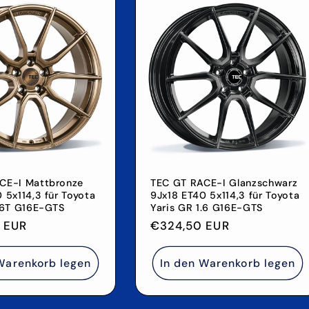
CE-I Mattbronze
TEC GT RACE-I Glanzschwarz
 5x114,3 für Toyota
9Jx18 ET40 5x114,3 für Toyota
1.6T G16E-GTS
Yaris GR 1.6 G16E-GTS
r
 EUR
Normaler
€324,50 EUR
Preis
Warenkorb legen
In den Warenkorb legen