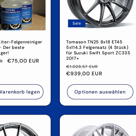
Sale
Liter-Felgenreiniger
Tomason TN25 8x18 ET45
– Der beste
5x114.3 Felgensatz (4 Stück)
iger!
für Suzuki Swift Sport ZC33S
2017+
r
Verkaufspreis
€75,00 EUR
UR
Normaler
Verkaufsprei
€1.028,57 EUR
Preis
€939,00 EUR
Warenkorb legen
Optionen auswählen