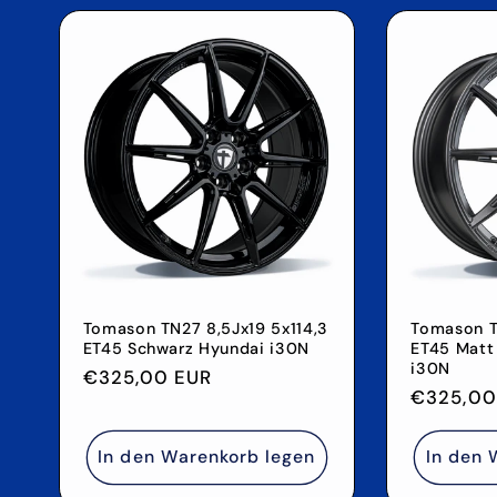
Tomason TN27 8,5Jx19 5x114,3
Tomason T
ET45 Schwarz Hyundai i30N
ET45 Matt
i30N
Normaler
€325,00 EUR
Normale
€325,00
Preis
Preis
In den Warenkorb legen
In den 