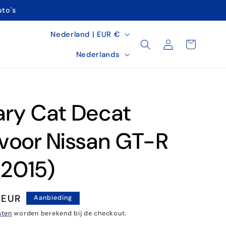
uto's
L
Nederland | EUR €
Inloggen
Winkelwagen
a
T
Nederlands
n
a
d
a
/
l
mary Cat Decat
r
e
voor Nissan GT-R
g
2015)
i
o
ngsprijs
 EUR
Aanbieding
sten
worden berekend bij de checkout.