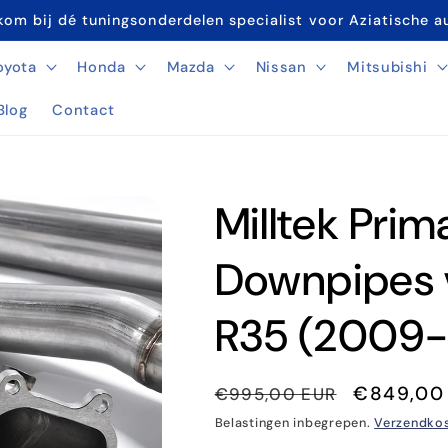
om bij dé tuningsonderdelen specialist voor Aziatische a
oyota
Honda
Mazda
Nissan
Mitsubishi
Blog
Contact
Milltek Pri
Downpipes 
R35 (2009-
Normale
Aanbiedi
€849,00
€995,00 EUR
prijs
Belastingen inbegrepen.
Verzendko