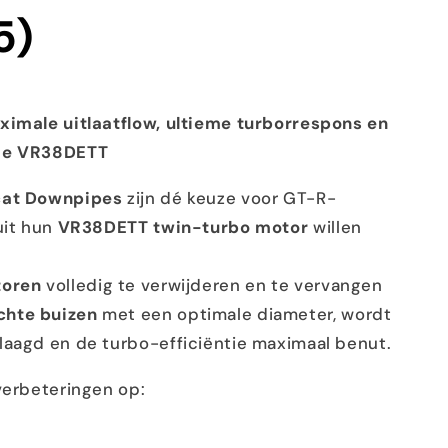
5)
ximale uitlaatflow, ultieme turborrespons en
 de VR38DETT
ecat Downpipes
zijn dé keuze voor GT-R-
uit hun
VR38DETT twin-turbo motor
willen
toren
volledig te verwijderen en te vervangen
chte buizen
met een optimale diameter, wordt
laagd en de turbo-efficiëntie maximaal benut.
verbeteringen op: