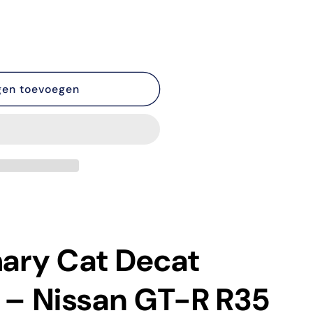
gen toevoegen
mary Cat Decat
– Nissan GT-R R35