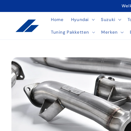
Meteen
Welk
naar de
content
Home
Hyundai
Suzuki
T
Tuning Pakketten
Merken
Ga direct naar
productinformatie