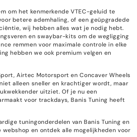
teem om het kenmerkende VTEC-geluid te
 voor betere ademhaling, of een geüpgradede
ciëntie, wij hebben alles wat je nodig hebt.
ingsveren en swaybar-kits om de wegligging
nce remmen voor maximale controle in elke
yling hebben we ook premium velgen en
 Sport, Airtec Motorsport en Concaver Wheels
iet alleen sneller en krachtiger wordt, maar
rukwekkender uitziet. Of je nu een
aarmaakt voor trackdays, Banis Tuning heeft
dige tuningonderdelen van Banis Tuning en
ze webshop en ontdek alle mogelijkheden voor