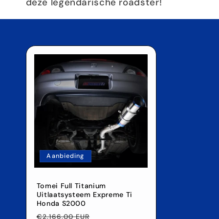
deze legendarische roadster!
Aanbieding
Tomei Full Titanium
Uitlaatsysteem Expreme Ti
Honda S2000
Normale
Aanbiedingsprijs
€2.166,00 EUR