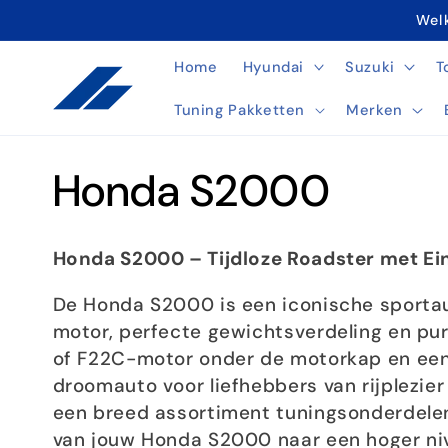
Meteen
Welk
naar de
content
Home
Hyundai
Suzuki
T
Tuning Pakketten
Merken
C
Honda S2000
o
Honda S2000 – Tijdloze Roadster met Ei
l
De Honda S2000 is een iconische sportau
motor, perfecte gewichtsverdeling en pu
l
of F22C-motor onder de motorkap en ee
droomauto voor liefhebbers van rijplezier
e
een breed assortiment tuningsonderdelen 
van jouw Honda S2000 naar een hoger nive