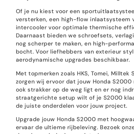
c
Of je nu kiest voor een sportuitlaatsys
t
versterken, een high-flow inlaatsysteem
intercooler voor optimale thermische effi
i
Daarnaast bieden we schroefsets, verlag
nog scherper te maken, en high-performa
bocht. Voor liefhebbers van exterieur st
e
aerodynamische upgrades beschikbaar.
:
Met topmerken zoals HKS, Tomei, Milltek
zorgen wij ervoor dat jouw Honda S2000 n
ook strakker op de weg ligt en er nog ind
straatgerichte setup wilt of je S2000 kl
de juiste onderdelen voor jouw project.
Upgrade jouw Honda S2000 met hoogwaar
ervaar de ultieme rijbeleving. Bezoek on