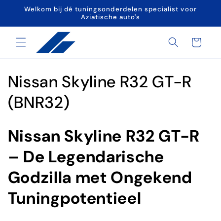
Meteen
Welkom bij dé tuningsonderdelen specialist voor
naar de
Aziatische auto's
content
Winkelwagen
C
Nissan Skyline R32 GT-R
o
(BNR32)
l
Nissan Skyline R32 GT-R
l
– De Legendarische
e
Godzilla met Ongekend
c
Tuningpotentieel
t