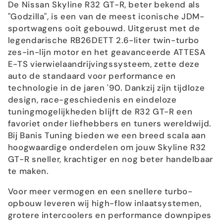
i
De Nissan Skyline R32 GT-R, beter bekend als
"Godzilla", is een van de meest iconische JDM-
e
sportwagens ooit gebouwd. Uitgerust met de
legendarische RB26DETT 2.6-liter twin-turbo
:
zes-in-lijn motor en het geavanceerde ATTESA
E-TS vierwielaandrijvingssysteem, zette deze
auto de standaard voor performance en
technologie in de jaren '90. Dankzij zijn tijdloze
design, race-geschiedenis en eindeloze
tuningmogelijkheden blijft de R32 GT-R een
favoriet onder liefhebbers en tuners wereldwijd.
Bij Banis Tuning bieden we een breed scala aan
hoogwaardige onderdelen om jouw Skyline R32
GT-R sneller, krachtiger en nog beter handelbaar
te maken.
Voor meer vermogen en een snellere turbo-
opbouw leveren wij high-flow inlaatsystemen,
grotere intercoolers en performance downpipes