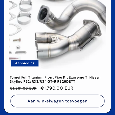
Aanbieding
Tomei Full Titanium Front Pipe Kit Expreme Ti Nissan
Skyline R32/R33/R34 GT-R RB26DETT
Normale
Aanbiedingsprijs
€1.790,00 EUR
€1.981,00 EUR
prijs
Aan winkelwagen toevoegen