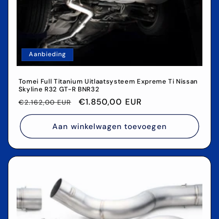
Aanbieding
Tomei Full Titanium Uitlaatsysteem Expreme Ti Nissan
Skyline R32 GT-R BNR32
Normale
Aanbiedingsprijs
€1.850,00 EUR
€2.162,00 EUR
prijs
Aan winkelwagen toevoegen