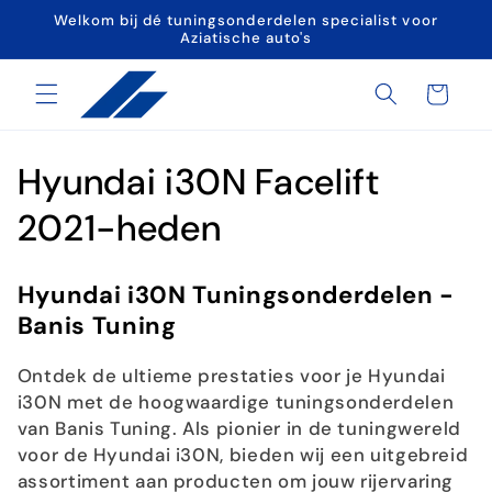
Meteen
Welkom bij dé tuningsonderdelen specialist voor
naar de
Aziatische auto's
content
Winkelwagen
C
Hyundai i30N Facelift
o
2021-heden
l
Hyundai i30N Tuningsonderdelen -
l
Banis Tuning
e
Ontdek de ultieme prestaties voor je Hyundai
c
i30N met de hoogwaardige tuningsonderdelen
van Banis Tuning. Als pionier in de tuningwereld
t
voor de Hyundai i30N, bieden wij een uitgebreid
assortiment aan producten om jouw rijervaring