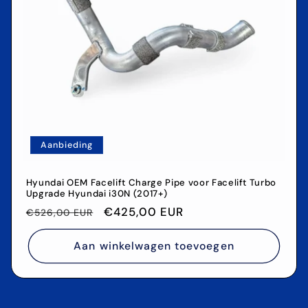
Aanbieding
Hyundai OEM Facelift Charge Pipe voor Facelift Turbo
Upgrade Hyundai i30N (2017+)
Normale
Aanbiedingsprijs
€425,00 EUR
€526,00 EUR
prijs
Aan winkelwagen toevoegen