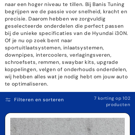
i
naar een hoger niveau te tillen. Bij Banis Tuning
begrijpen we de passie voor snelheid, kracht en
e
precisie. Daarom hebben we zorgvuldig
:
geselecteerde onderdelen die perfect passen
bij de unieke specificaties van de Hyundai i30N.
Of je nu op zoek bent naar
sportuitlaatsystemen, inlaatsystemen,
downpipes, intercoolers, verlagingsveren,
schroefsets, remmen, swaybar kits, upgrade
koppelingen, velgen of onderhouds onderdelen,
wij hebben alles wat je nodig hebt om jouw auto
te optimaliseren.
7 korting op 102
Filteren en sorteren
producten