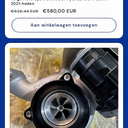
2021-heden
Normale
Aanbiedingsprijs
€580,00 EUR
€626,44 EUR
prijs
Aan winkelwagen toevoegen