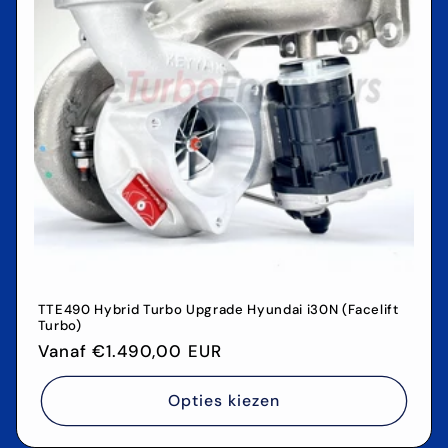
TTE490 Hybrid Turbo Upgrade Hyundai i30N (Facelift
Turbo)
Normale
Vanaf €1.490,00 EUR
prijs
Opties kiezen