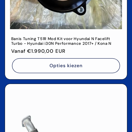
Banis Tuning T51R Mod Kit voor Hyundai N Facelift
Turbo - Hyundai i30N Performance 2017+ / Kona N
Normale
Vanaf €1.990,00 EUR
prijs
Opties kiezen