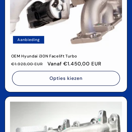
Aanbieding
OEM Hyundai i30N Facelift Turbo
Normale
Aanbiedingsprijs
Vanaf €1.450,00 EUR
€1.928,00 EUR
prijs
Opties kiezen