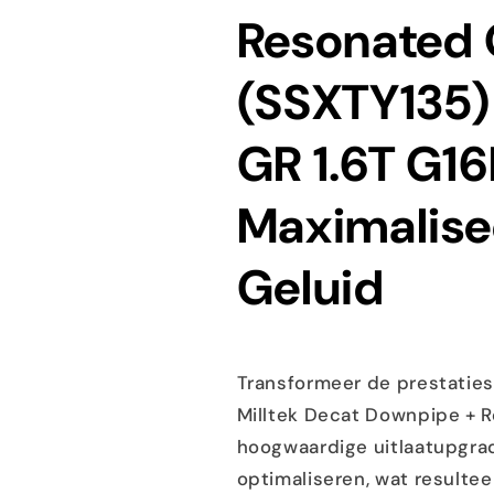
Resonated 
GTS
GTS
(SSXTY135) 
GR 1.6T G1
Maximalise
Geluid
Transformeer de prestaties
Milltek Decat Downpipe + 
hoogwaardige uitlaatupgrad
optimaliseren, wat resulte