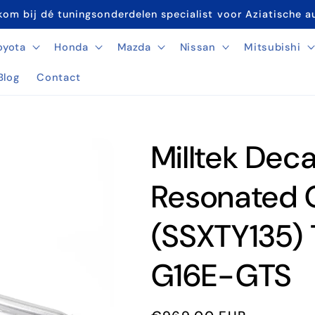
om bij dé tuningsonderdelen specialist voor Aziatische a
oyota
Honda
Mazda
Nissan
Mitsubishi
Blog
Contact
Milltek Dec
Resonated 
(SSXTY135) 
G16E-GTS