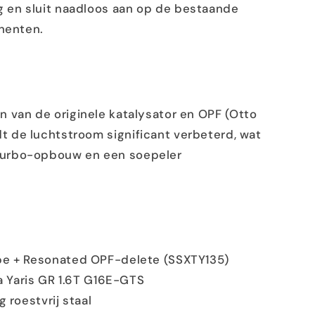
ig en sluit naadloos aan op de bestaande
nenten.
n van de originele katalysator en OPF (Otto
rdt de luchtstroom significant verbeterd, wat
e turbo-opbouw en een soepeler
e + Resonated OPF-delete (SSXTY135)
a Yaris GR 1.6T G16E-GTS
 roestvrij staal