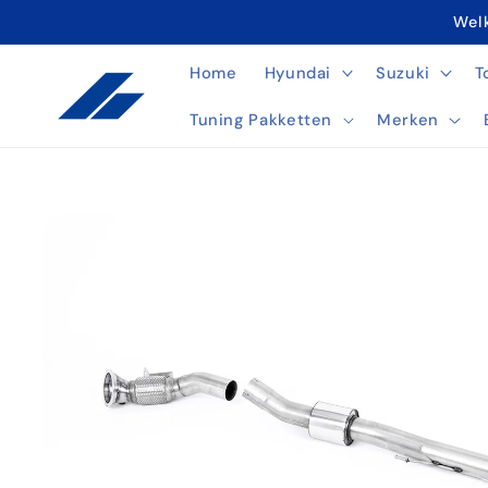
Meteen
Welk
naar de
content
Home
Hyundai
Suzuki
T
Tuning Pakketten
Merken
Ga direct naar
productinformatie