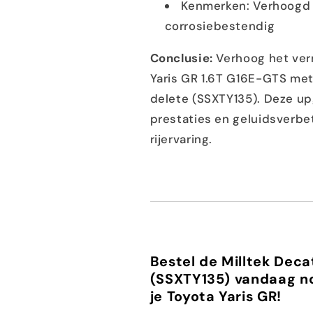
Kenmerken: Verhoogd v
corrosiebestendig
Conclusie:
Verhoog het verm
Yaris GR 1.6T G16E-GTS me
delete (SSXTY135). Deze up
prestaties en geluidsverbe
rijervaring.
Bestel de Milltek Dec
(SSXTY135) vandaag no
je Toyota Yaris GR!