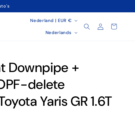
uto's
L
Nederland | EUR €
Inloggen
Winkelwagen
a
T
Nederlands
n
a
d
a
/
l
at Downpipe +
r
e
OPF-delete
g
Toyota Yaris GR 1.6T
i
o