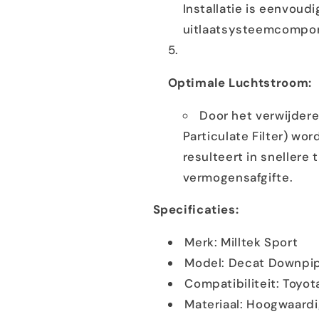
Installatie is eenvoud
uitlaatsysteemcompo
Optimale Luchtstroom:
Door het verwijdere
Particulate Filter) wo
resulteert in sneller
vermogensafgifte.
Specificaties:
Merk: Milltek Sport
Model: Decat Downpip
Compatibiliteit: Toyot
Materiaal: Hoogwaardig