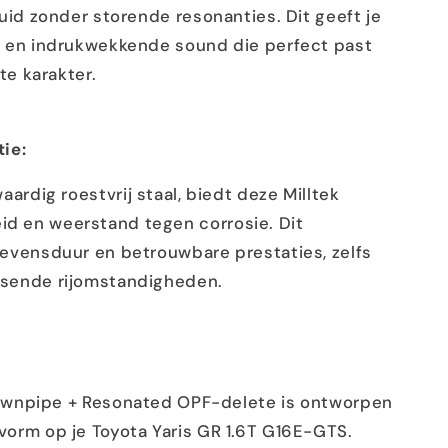
luid zonder storende resonanties. Dit geeft je
e en indrukwekkende sound die perfect past
hte karakter.
ie:
rdig roestvrij staal, biedt deze Milltek
d en weerstand tegen corrosie. Dit
levensduur en betrouwbare prestaties, zelfs
isende rijomstandigheden.
ownpipe + Resonated OPF-delete is ontworpen
vorm op je Toyota Yaris GR 1.6T G16E-GTS.