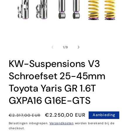
Media
1
openen
van
1
/
9
in
modaal
KW-Suspensions V3
Schroefset 25-45mm
Toyota Yaris GR 1.6T
GXPA16 G16E-GTS
Normale
Aanbiedingsprijs
€2.250,00 EUR
€2.317,00 EUR
Aanbieding
prijs
Belastingen inbegrepen.
Verzendkosten
worden berekend bij de
checkout.