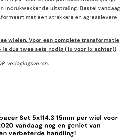
en indrukwekkende uitstraling. Bestel vandaag
nsformeert met een strakkere en agressievere
wee wielen. Voor een complete transformatie
je dus twee sets nodig (1x voor 1x achter)!
R verlagingsveren.
pacer Set 5x114.3 15mm per wiel voor
2020 vandaag nog en geniet van
g en verbeterde handling!