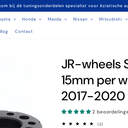
om bij dé tuningsonderdelen specialist voor Aziatische a
oyota
Honda
Mazda
Nissan
Mitsubishi
Blog
Contact
JR-wheels S
15mm per wi
2017-2020 
2 beoordeling
2
(2)