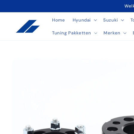
Meteen
Welk
naar de
content
Home
Hyundai
Suzuki
T
Tuning Pakketten
Merken
Ga direct naar
productinformatie