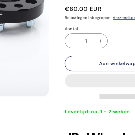
totaal
Normale
€80,00 EUR
aantal
recensies
prijs
Belastingen inbegrepen.
Verzendko
Aantal
Aantal
Aantal
Aantal
verlagen
verhogen
voor
voor
JR-
Aan winkelwa
JR-
wheels
wheels
Spacer
Spacer
Set
Set
5x114.3
5x114.3
15mm
15mm
per
per
wiel
wiel
Levertijd: ca. 1 - 2 weken
|
|
Hyundai
Hyundai
i30N
i30N