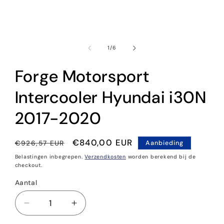
Media
1
openen
in
modaal
van
1
/
6
Forge Motorsport
Intercooler Hyundai i30N
2017-2020
Normale
Aanbiedingsprijs
€840,00 EUR
€926,57 EUR
Aanbieding
prijs
Belastingen inbegrepen.
Verzendkosten
worden berekend bij de
checkout.
Aantal
Aantal
Aantal
Aantal
verlagen
verhogen