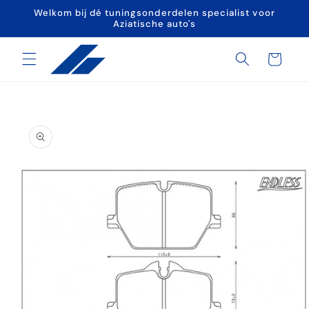
Meteen
Welkom bij dé tuningsonderdelen specialist voor
naar de
Aziatische auto's
content
Winkelwagen
a direct naar
roductinformatie