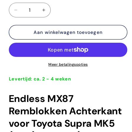
Aantal
Aantal
verlagen
verhogen
voor
voor
Endless
Aan winkelwagen toevoegen
Endless
MX87
MX87
Remblokken
Remblokken
Achterkant
Achterkant
Toyota
Toyota
Supra
Supra
Meer betalingsopties
MK5
MK5
A90
A90
Levertijd: ca. 2 - 4 weken
3.0
3.0
B58
B58
Endless MX87
2019-
2019-
heden
heden
Remblokken Achterkant
voor Toyota Supra MK5