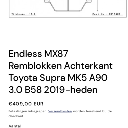
Media
1
Endless MX87
openen
in
modaal
Remblokken Achterkant
Toyota Supra MK5 A90
3.0 B58 2019-heden
Normale
€409,00 EUR
prijs
Belastingen inbegrepen.
Verzendkosten
worden berekend bij de
checkout.
Aantal
Aantal