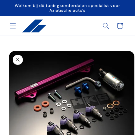
Meteen
Welkom bij dé tuningsonderdelen specialist voor
naar de
Aziatische auto's
content
Winkelwagen
a direct naar
roductinformatie