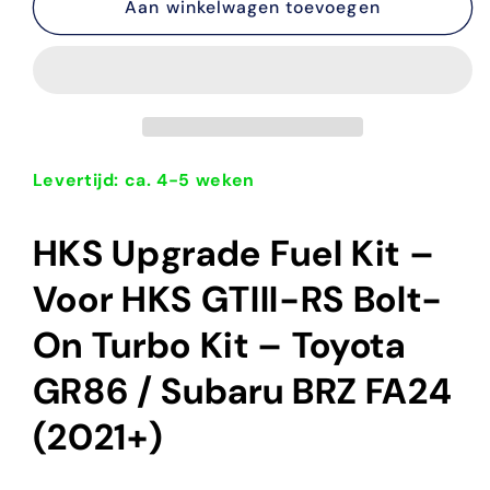
14007-
Aan winkelwagen toevoegen
14007-
AT001
AT001
HKS
HKS
Upgrade
Upgrade
Fuel
Fuel
Kit
Kit
voor
voor
Toyota
Toyota
Levertijd: ca. 4-5 weken
GR86
GR86
/
/
HKS Upgrade Fuel Kit –
Subaru
Subaru
BRZ
BRZ
Voor HKS GTIII-RS Bolt-
FA24
FA24
(2021+)
(2021+)
On Turbo Kit – Toyota
GR86 / Subaru BRZ FA24
(2021+)