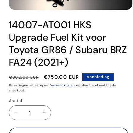
Media
1
14007-AT001 HKS
openen
in
modaal
Upgrade Fuel Kit voor
Toyota GR86 / Subaru BRZ
FA24 (2021+)
Normale
Aanbiedingsprijs
€750,00 EUR
€862,00 EUR
Aanbieding
prijs
Belastingen inbegrepen.
Verzendkosten
worden berekend bij de
checkout.
Aantal
Aantal
Aantal
Aantal
verlagen
verhogen
voor
voor